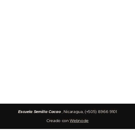
Escuela Semilla Cacao
, Nicaragua, (+505) 8966 9101
Creado con
Webnode